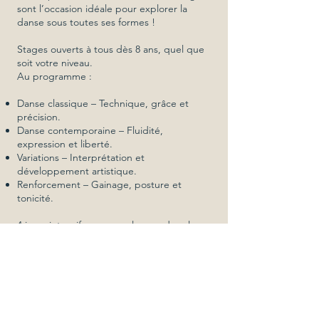
sont l’occasion idéale pour explorer la
danse sous toutes ses formes !
Stages ouverts à tous dès 8 ans, quel que
soit votre niveau.
Au programme :
Danse classique – Technique, grâce et
précision.
Danse contemporaine – Fluidité,
expression et liberté.
Variations – Interprétation et
développement artistique.
Renforcement – Gainage, posture et
tonicité.
4 jours intensifs pour se plonger dans la
danse, se dépasser et s’amuser !
Trois périodes au choix :
Vacances de Pâques
Vacances d’été en juillet
Vacances d’été en août